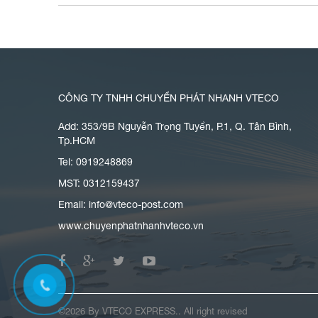
CÔNG TY TNHH CHUYỂN PHÁT NHANH VTECO
Add: 353/9B Nguyễn Trọng Tuyển, P.1, Q. Tân Bình,
Tp.HCM
Tel: 0919248869
MST: 0312159437
Email:
info@vteco-post.com
www.chuyenphatnhanhvteco.vn
©2026 By
VTECO EXPRESS.
. All right revised