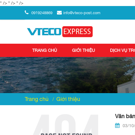
" />
" />
" />
0919248869
info@vteco-post.com
TRANG CHỦ
GIỚI THIỆU
DỊCH VỤ T
Trang chủ
Giới thiệu
Văn bản
03/10