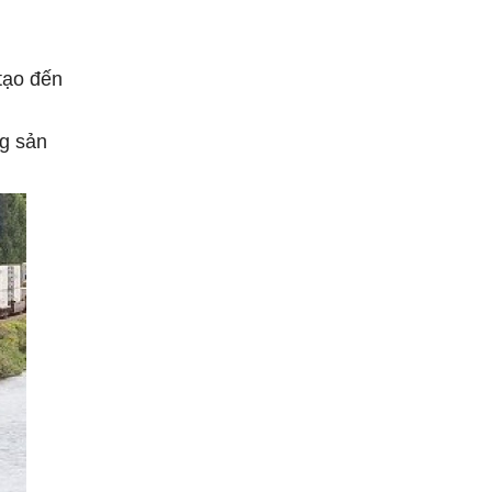
tạo đến
ng sản