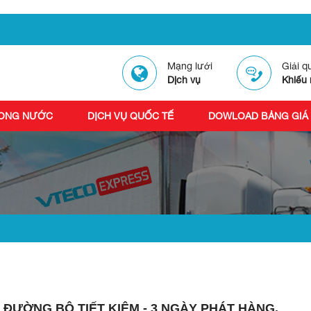
Mạng lưới
Giải q
Dịch vụ
Khiếu 
RONG NƯỚC
DỊCH VỤ QUỐC TẾ
DOWLOAD BẢNG GIÁ
ĐƯỜNG BỘ TIẾT KIỆM - 3 NGÀY PHÁT HÀNG.