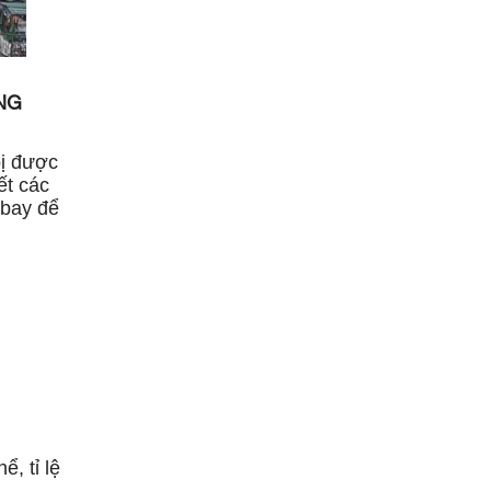
NG
bị được
ết các
 bay để
, tỉ lệ