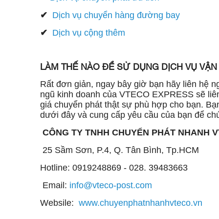
✔
Dịch vụ chuyển hàng đường bay
✔
Dịch vụ cộng thêm
LÀM THẾ NÀO ĐỂ SỬ DỤNG DỊCH VỤ VẬN
Rất đơn giản, ngay bây giờ bạn hãy liên hệ ng
ngũ kinh doanh của VTECO EXPRESS sẽ liên l
giá chuyển phát thật sự phù hợp cho bạn. Bạn
dưới đây và cung cấp yêu cầu của bạn để chú
CÔNG TY TNHH CHUYỂN PHÁT NHANH 
25 Sầm Sơn, P.4, Q. Tân Bình, Tp.HCM
Hotline: 0919248869 - 028. 39483663
Email:
info@vteco-post.com
Websile:
www.chuyenphatnhanhvteco.vn