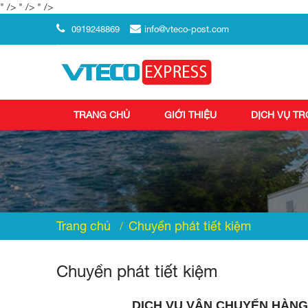
" />
" />
" />
0919248869
info@vteco-post.com
TRANG CHỦ
GIỚI THIỆU
DỊCH VỤ T
Trang chủ
Chuyển phát tiết kiệm
Chuyển phát tiết kiệm
DỊCH VỤ VẬN CHUYỂN HÀNG 