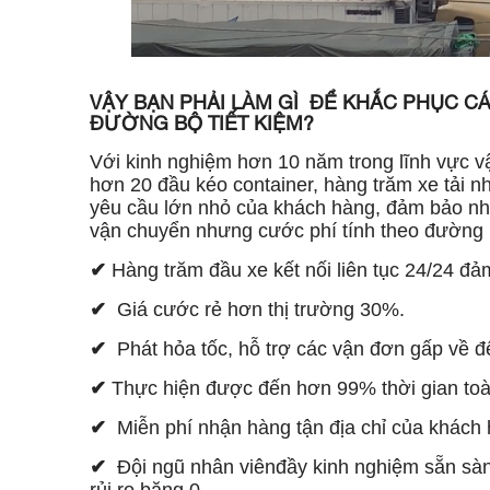
VẬY BẠN PHẢI LÀM GÌ ĐỂ KHẮC PHỤC C
ĐƯỜNG BỘ TIẾT KIỆM?
Với kinh nghiệm hơn 10 năm trong lĩnh vực v
hơn 20 đầu kéo container, hàng trăm xe tải 
yêu cầu lớn nhỏ của khách hàng, đảm bảo n
vận chuyển nhưng cước phí tính theo đường 
✔
Hàng trăm đầu xe kết nối liên tục 24/24 đ
✔
Giá cước rẻ hơn thị trường 30%.
✔
Phát hỏa tốc, hỗ trợ các vận đơn gấp về đế
✔
Thực hiện được đến hơn 99% thời gian toàn
✔
Miễn phí nhận hàng tận địa chỉ của khách
✔
Đội ngũ nhân viênđầy kinh nghiệm sẵn sàng 