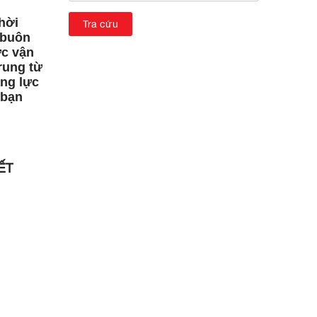
hời
 buôn
ức vận
rung từ
ăng lực
 bạn
ẾT