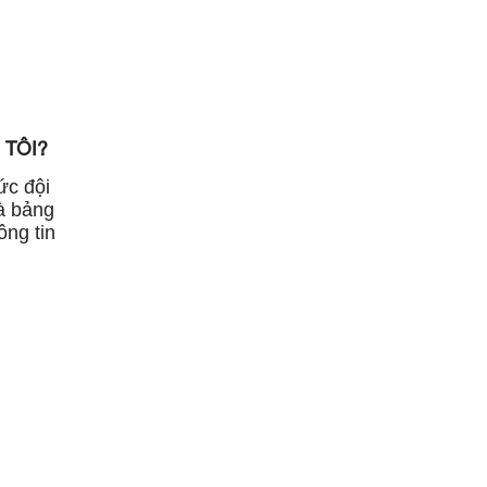
 TÔI?
ức đội
à bảng
ông tin