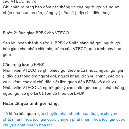
cầu VTECO hỗ trợ
Ghi nhãn rõ ràng bao gồm các thông tin của người gởi và người
nhận như sau: họ tên, công ty ( nếu có ), địa chỉ, điện thoại.
Bước 2: Bàn giao BPBK cho VTECO
Sau khi hoàn thành bước 1, BPBK đã sẵn sàng để gởi, người gởi
bàn giao cho nhân viên phụ trách của VTECO, quá trình này bao
gồm
Cân trọng lượng BPBK
Nhân viên VTECO sẽ ghi phiếu gởi theo mẫu ( hoặc người gởi ghi
), đầy đủ thông tin: người gởi, người nhận, dịch vụ chính, các dịch
vụ đi kèm, các ghi chú đặc biệt liên quan đến BPBK và dịch vụ
Nhân viên VTECO và người gởi ký xác nhận gởi hàng - nhận hàng,
người gởi sẽ giữ lại 01 liên để theo dõi BPBK.
Hoàn tất quá trình gởi hàng.
Từ khóa liên quan:
gửi chuyển phát nhanh hỏa tốc
,
gui chuyen
phat nhanh hoa toc
,
giá cước chuyển phát nhanh hỏa tốc
,
gia cuoc
chuyen phat nhanh hoa toc