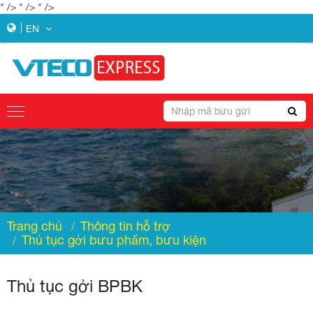
" />
" />
" />
EN
Trang chủ
Thông tin hỗ trợ
Thủ tục gởi bưu phẩm, bưu kiện
Thủ tục gởi BPBK