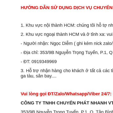
HƯỚNG DẪN SỬ DỤNG DỊCH VỤ CHUYỂN 
1. Khu vực nội thành HCM: chúng tôi hỗ tợ n
2. Khu vực ngoại thành HCM và ở tỉnh xa: vui
- Người nhận: Ngọc Diễm ( ghi kèm nick zalo/
- Địa chỉ: 353/9B Nguyễn Trọng Tuyển, P.1, 
- ĐT: 0919349969
3. Hỗ trợ nhận hàng cho khách ở tất cả các t
ga tàu, sân bay....
Vui lòng gọi ĐT/Zalo/Whatsapp/Viber 24/7
CÔNG TY TNHH CHUYỂN PHÁT NHANH V
353/9B Nguyễn Trọng Tuyển, P.1, Q. Tân Bì