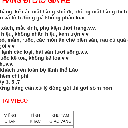
HÀNG ĐI LÀO GIÁ RẺ
 hàng, kể các mặt hàng khó đi, những mặt hàng dịch
 và tính đồng giá không phân loại:
xách, mắt kính, phụ kiện thời trang.v.v.
hiệu, không nhãn hiệu, kem trộn.v.v
bò, mắm, ruốc, các món ăn chế biến sẵn, rau củ quả
gói.v.v.
lạnh các loại, hải sản tươi sống.v.v.
uốc kê toa, không kê toa.v.v.
,.v.v.
 khách trên toàn bộ lãnh thổ Lào
hêm chi phí.
y 3. 5 .7
hững hàng cần xử lý đóng gói thì gởi sớm hơn.
 TẠI VTECO
VIÊNG
TỈNH
KHU TAM
CHĂN
KHÁC
GIÁC VÀNG