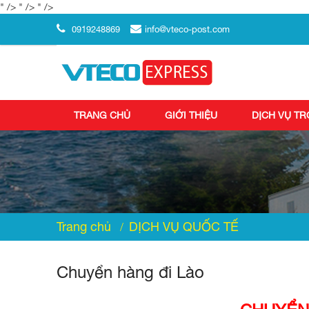
" />
" />
" />
0919248869
info@vteco-post.com
TRANG CHỦ
GIỚI THIỆU
DỊCH VỤ T
Trang chủ
DỊCH VỤ QUỐC TẾ
Chuyển hàng đi Lào