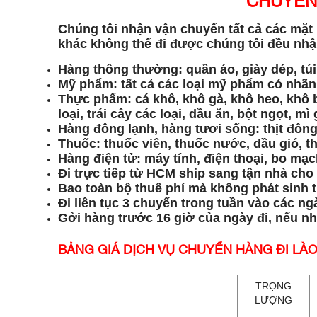
CHUYỂN 
Chúng tôi nhận vận chuyển tất cả các mặt
khác không thể đi được chúng tôi đều nhận
Hàng thông thường: quần áo, giày dép, túi 
Mỹ phẩm: tất cả các loại mỹ phẩm có nhãn 
Thực phẩm: cá khô, khô gà, khô heo, khô 
loại, trái cây các loại, dầu ăn, bột ngọt, mì 
Hàng đông lạnh, hàng tươi sống: thịt đông 
Thuốc: thuốc viên, thuốc nước, dầu gió, th
Hàng điện tử: máy tính, điện thoại, bo mạch
Đi trực tiếp từ HCM ship sang tận nhà cho
Bao toàn bộ thuế phí mà không phát sinh t
Đi liên tục 3 chuyến trong tuần vào các ngà
Gởi hàng trước 16 giờ của ngày đi, nếu n
BẢNG GIÁ DỊCH VỤ CHUYỂN HÀNG ĐI LÀO
TRỌNG
LƯỢNG